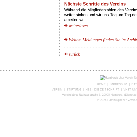
Nächste Schritte des Vereins
Während die Mitgliederzahlen des Verei
weiter sinken und wir uns Tag um Tag de
arbeiten wi...
weiterlesen
Weitere Meldungen finden Sie im Archi
zurück
HOME
|
IMPRESSUM
|
DA
VEREIN
|
STIFTUNG
|
HBZ - DIE ZEITSCHRIFT
|
VHST U
Vereinsbüro: Rathausstraße 7, 20095 Hamburg, (Dienstag 
©
2026 Hamburgischer Verein f