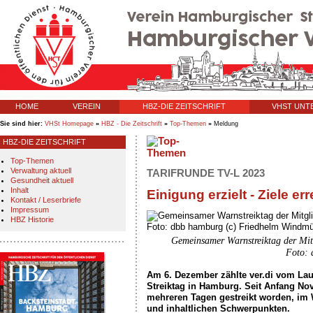
HOME
VEREIN
HBZ-DIE ZEITSCHRIFT
VHST UN
Sie sind hier:
VHSt Homepage
»
HBZ - Die Zeitschrift
»
Top-Themen
»
Meldung
HBZ-DIE ZEITSCHRIFT
Top-Themen
Verwaltung aktuell
TARIFRUNDE TV-L 2023
Gesundheit aktuell
Inhalt
Einigung erzielt - Ziele er
Kontakt / Leserbriefe
Impressum
HBZ Historie
Gemeinsamer Warnstreiktag der Mit
Foto: 
Am 6. Dezember zählte ver.di vom La
Streiktag in Hamburg. Seit Anfang No
mehreren Tagen gestreikt worden, im
und inhaltlichen Schwerpunkten.