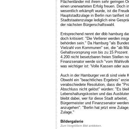
Flächenländer mit ihrem sehr geringen Or
einen unerwarteten Erfolg freuen. Doch i
wesentlich erkämpft wurde, ist die Freud
Hauptstadtzulage in Berlin nun tarifiert 
Stadtstaatenzulage lediglich eine Gespr
der nächsten Bürgerschaftswahl.
Entsprechend nennt der dbb hamburg das
doch kritisiert: "Die Verlierer werden in
behörden sein." Da Hamburg "als Bundesl
Vielzahl von Kommunen" sei, die "ab Mär
Gehaltsvorsprung von bis zu 15 Prozent 
4.200 nicht besetzbaren freien Stellen 
Finanzsenator werde sich "vom Wahlvolk"
was wichtiger ist: 'Volle Kassen oder au
Auch in der Hamburger ver.di sind viele 
Obwohl ein "beachtliches Ergebnis" erziel
verabschiedete Resolution, dass die "P
Abschluss nicht gelöst" würden: "Es blei
Lebenshaltungskosten und das Ausbluten 
bleibt dabei, wer für diese Stadt arbeite
Bürgermeister und Finanzsenator werden 
anzugehen": "Berlin hat jetzt eine Zulag
Zulage."
Bildergalerie
Zum Vergrößern Bild anklicken.