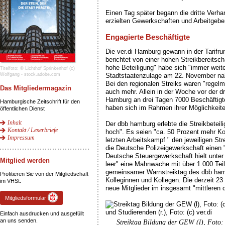
Einen Tag später begann die dritte Ver
erzielten Gewerkschaften und Arbeitgeber
Engagierte Beschäftigte
Die ver.di Hamburg gewann in der Tarifru
berichtet von einer hohen Streikbereitsch
hohe Beteiligung" habe sich "immer weite
Titelfoto: © Lichthof Sprinkenhof (c)
Wolfgang - stock.adobe.com
Stadtstaatenzulage am 22. November nah
Bei den regionalen Streiks waren "regelm
Das Mitgliedermagazin
auch mehr. Allein in der Woche vor der dr
Hamburg an drei Tagen 7000 Beschäftig
Hamburgische Zeitschrift für den
haben sich im Rahmen ihrer Möglichkeiten
öffentlichen Dienst
Inhalt
Der dbb hamburg erlebte die Streikbeteil
Kontakt / Leserbriefe
hoch". Es seien "ca. 50 Prozent mehr Ko
Impressum
letzten Arbeitskampf " den jeweiligen Str
die Deutsche Polizeigewerkschaft einen "
Deutsche Steuergewerkschaft hielt unter
Mitglied werden
leer" eine Mahnwache mit über 1.000 Te
gemeinsamer Warnstreiktag des dbb ham
Profitieren Sie von der Mitgliedschaft
Kolleginnen und Kollegen. Die derzeit 2
im VHSt.
neue Mitglieder im insgesamt "mittleren d
Mitgliedsformular
Einfach ausdrucken und ausgefüllt
an uns senden.
Streiktag Bildung der GEW (l), Foto: