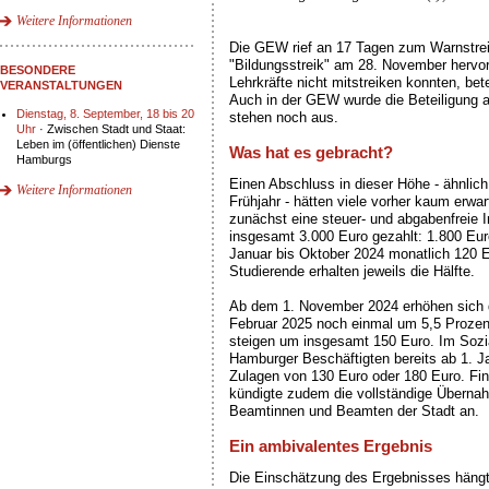
Weitere Informationen
Die GEW rief an 17 Tagen zum Warnstreik
"Bildungsstreik" am 28. November hervo
BESONDERE
Lehrkräfte nicht mitstreiken konnten, bet
VERANSTALTUNGEN
Auch in der GEW wurde die Beteiligung a
Dienstag, 8. September, 18 bis 20
stehen noch aus.
Uhr
· Zwischen Stadt und Staat:
Leben im (öffentlichen) Dienste
Was hat es gebracht?
Hamburgs
Einen Abschluss in dieser Höhe - ähnl
Weitere Informationen
Frühjahr - hätten viele vorher kaum erwar
zunächst eine steuer- und abgabenfreie 
insgesamt 3.000 Euro gezahlt: 1.800 Eur
Januar bis Oktober 2024 monatlich 120 
Studierende erhalten jeweils die Hälfte.
Ab dem 1. November 2024 erhöhen sich d
Februar 2025 noch einmal um 5,5 Prozen
steigen um insgesamt 150 Euro. Im Sozia
Hamburger Beschäftigten bereits ab 1. J
Zulagen von 130 Euro oder 180 Euro. Fin
kündigte zudem die vollständige Überna
Beamtinnen und Beamten der Stadt an.
Ein ambivalentes Ergebnis
Die Einschätzung des Ergebnisses hängt