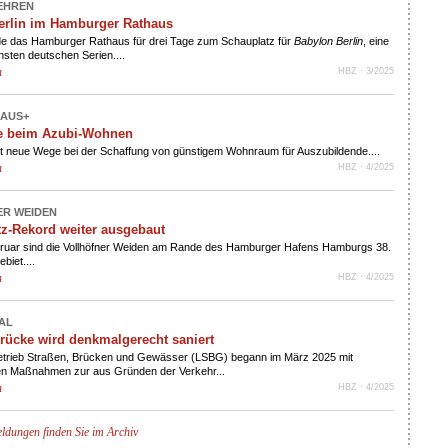
 EHREN
erlin im Hamburger Rathaus
e das Hamburger Rathaus für drei Tage zum Schauplatz für
Babylon Berlin
, eine
chsten deutschen Serien....
n
HBZ · 3/2025
AUS+
e beim Azubi-Wohnen
 neue Wege bei der Schaffung von günstigem Wohnraum für Auszubildende....
n
HBZ · 4/2025
R WEIDEN
z-Rekord weiter ausgebaut
ebruar sind die Vollhöfner Weiden am Rande des Hamburger Hafens Hamburgs 38.
biet....
n
HBZ · 4/2025
AL
rücke wird denkmalgerecht saniert
trieb Straßen, Brücken und Gewässer (LSBG) begann im März 2025 mit
en Maßnahmen zur aus Gründen der Verkehr...
n
HBZ · 4/2025
ldungen finden Sie im Archiv