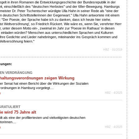
egelt in ihren Romanen die Entwicklungsgeschichte der Bundesrepublik in der
it, einschließlich des "deutschen Herbstes" und der 68er-Bewegung. Hamburgs
meister Dr. Peter Tschentscher würdigte Ulla Hahn in seiner Rede als "eine der
 deutschen Schriftstellerinnen der Gegenwart." Ulla Hahn antwortete mit einem
l: "Der Poesie, der Sprache habe ich zu danken, dass ich heute hier stehe.
n ist Weltversöhnung', so Friedrich Rückert. Wie wäre es, wenn Sie, verehrter Herr
, unter diesem Motto ein-, zweimal im Jahr zur 'Poesie im Rathaus' in diesen
 einladen würden? Menschen aus unterschiedlichen Sprachen und Kulturen
 ihre Gedichte und Lieder nahebringen, miteinander ins Gespräch kommen und
Weltversöhnung feiern."
HBZ · 01/2019
dungen:
GEN VERDRÄNGUNG
rhaltungsverordnungen zeigen Wirkung
r Senat hat einen Bericht über die Wirkungen der Sozialen
rordnungen in Hamburg vorgelegt....
n
HBZ · 4/2025
RATULIERT
ie wird 75 Jahre alt
ilt als eine der profiliertesten und vielseitigsten deutschen
orinnen....
n
HBZ · 4/2025