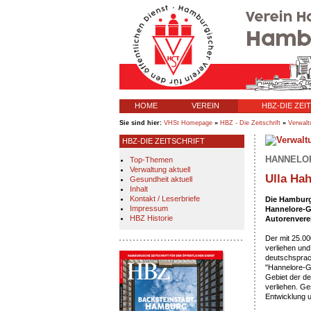
HOME
VEREIN
HBZ-DIE ZEI
Sie sind hier:
VHSt Homepage
»
HBZ - Die Zeitschrift
»
Verwalt
HBZ-DIE ZEITSCHRIFT
HANNELOR
Top-Themen
Verwaltung aktuell
Ulla Hah
Gesundheit aktuell
Inhalt
Kontakt / Leserbriefe
Die Hamburge
Impressum
Hannelore-G
HBZ Historie
Autorenvere
Der mit 25.00
verliehen und
deutschsprac
"Hannelore-Gr
Gebiet der d
verliehen. Ge
Entwicklung 