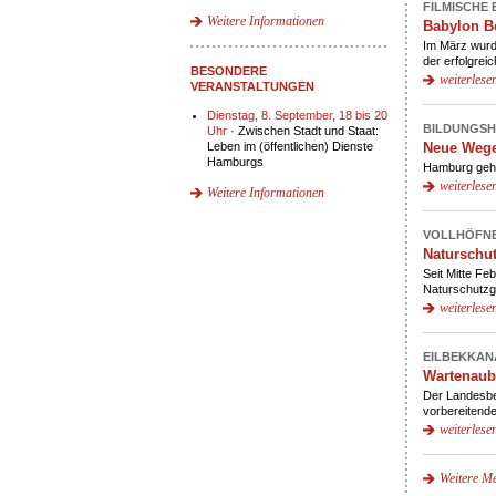
FILMISCHE
Weitere Informationen
Babylon B
Im März wurd
der erfolgrei
BESONDERE
weiterlese
VERANSTALTUNGEN
Dienstag, 8. September, 18 bis 20
BILDUNGSH
Uhr
· Zwischen Stadt und Staat:
Leben im (öffentlichen) Dienste
Neue Weg
Hamburgs
Hamburg geht
weiterlese
Weitere Informationen
VOLLHÖFNE
Naturschut
Seit Mitte F
Naturschutzge
weiterlese
EILBEKKAN
Wartenaub
Der Landesbe
vorbereitend
weiterlese
Weitere Me