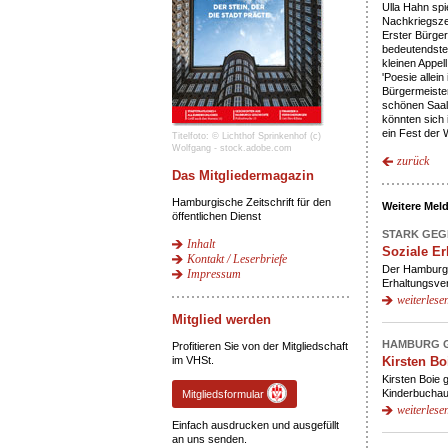
Ulla Hahn spi
Nachkriegsze
Erster Bürger
bedeutendsten
kleinen Appel
'Poesie allei
Bürgermeister
schönen Saal
könnten sich
ein Fest der 
Titelfoto: © Lichthof Sprinkenhof (c)
Wolfgang - stock.adobe.com
zurück
Das Mitgliedermagazin
Hamburgische Zeitschrift für den
Weitere Mel
öffentlichen Dienst
STARK GE
Inhalt
Soziale E
Kontakt / Leserbriefe
Der Hamburge
Impressum
Erhaltungsve
weiterlese
Mitglied werden
HAMBURG G
Profitieren Sie von der Mitgliedschaft
im VHSt.
Kirsten Bo
Kirsten Boie g
Kinderbuchaut
Mitgliedsformular
weiterlese
Einfach ausdrucken und ausgefüllt
an uns senden.