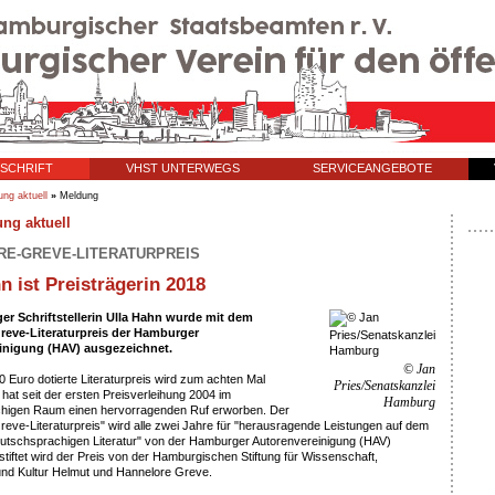
TSCHRIFT
VHST UNTERWEGS
SERVICEANGEBOTE
ung aktuell
»
Meldung
E-GREVE-LITERATURPREIS
n ist Preisträgerin 2018
r Schriftstellerin Ulla Hahn wurde mit dem
reve-Literaturpreis der Hamburger
inigung (HAV) ausgezeichnet.
© Jan
0 Euro dotierte Literaturpreis wird zum achten Mal
Pries/Senatskanzlei
 hat seit der ersten Preisverleihung 2004 im
Hamburg
higen Raum einen hervorragenden Ruf erworben. Der
eve-Literaturpreis" wird alle zwei Jahre für "herausragende Leistungen auf dem
eutschsprachigen Literatur" von der Hamburger Autorenvereinigung (HAV)
stiftet wird der Preis von der Hamburgischen Stiftung für Wissenschaft,
und Kultur Helmut und Hannelore Greve.