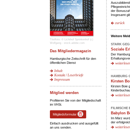
Auszubildend
Pflegeeinricht
der Bonuszahl
Insgesamt gib
zurück
Weitere Mel
Titelfoto: © Lichthof Sprinkenhof (c)
Wolfgang - stock.adobe.com
STARK GE
Soziale E
Das Mitgliedermagazin
Der Hamburge
Erhaltungsve
Hamburgische Zeitschrift für den
öffentlichen Dienst
weiterlese
Inhalt
Kontakt / Leserbriefe
HAMBURG G
Impressum
Kirsten Bo
Kirsten Boie g
Kinderbuchaut
Mitglied werden
weiterlese
Profitieren Sie von der Mitgliedschaft
im VHSt.
FILMISCHE
Babylon B
Mitgliedsformular
Im März wurd
der erfolgrei
Einfach ausdrucken und ausgefüllt
weiterlese
an uns senden.