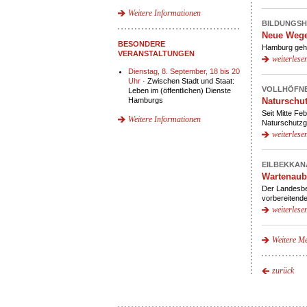
Weitere Informationen
BILDUNGSH
Neue Weg
BESONDERE
Hamburg geht
VERANSTALTUNGEN
weiterlese
Dienstag, 8. September, 18 bis 20
Uhr
· Zwischen Stadt und Staat:
VOLLHÖFNE
Leben im (öffentlichen) Dienste
Hamburgs
Naturschut
Seit Mitte F
Weitere Informationen
Naturschutzge
weiterlese
EILBEKKAN
Wartenaub
Der Landesbe
vorbereitend
weiterlese
Weitere Me
zurück