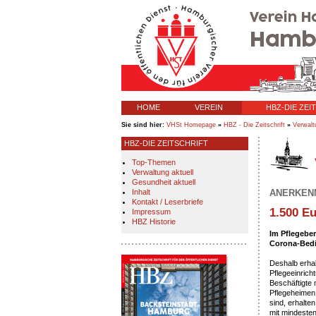
HOME
VEREIN
HBZ-DIE ZEI
Sie sind hier:
VHSt Homepage
»
HBZ - Die Zeitschrift
»
Verwalt
HBZ-DIE ZEITSCHRIFT
Top-Themen
Verwaltung aktuell
Gesundheit aktuell
Inhalt
ANERKEN
Kontakt / Leserbriefe
1.500 E
Impressum
HBZ Historie
Im Pflegeber
Corona-Bed
Deshalb erhal
Pflegeeinrich
Beschäftigte 
Pflegeheimen,
sind, erhalte
mit mindesten