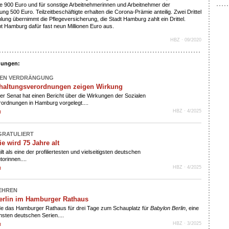
e 900 Euro und für sonstige Arbeitnehmerinnen und Arbeitnehmer der
ung 500 Euro. Teilzeitbeschäftigte erhalten die Corona-Prämie anteilig. Zwei Drittel
ung übernimmt die Pflegeversicherung, die Stadt Hamburg zahlt ein Drittel.
t Hamburg dafür fast neun Millionen Euro aus.
HBZ · 09/2020
dungen:
GEN VERDRÄNGUNG
rhaltungsverordnungen zeigen Wirkung
r Senat hat einen Bericht über die Wirkungen der Sozialen
rordnungen in Hamburg vorgelegt....
n
HBZ · 4/2025
RATULIERT
ie wird 75 Jahre alt
ilt als eine der profiliertesten und vielseitigsten deutschen
orinnen....
n
HBZ · 4/2025
 EHREN
erlin im Hamburger Rathaus
e das Hamburger Rathaus für drei Tage zum Schauplatz für
Babylon Berlin
, eine
chsten deutschen Serien....
n
HBZ · 3/2025