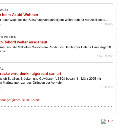
AUS+
e beim Azubi-Wohnen
 neue Wege bei der Schaffung von günstigem Wohnraum für Auszubildende....
n
HBZ · 4/2025
R WEIDEN
z-Rekord weiter ausgebaut
ebruar sind die Vollhöfner Weiden am Rande des Hamburger Hafens Hamburgs 38.
biet....
n
HBZ · 4/2025
AL
rücke wird denkmalgerecht saniert
trieb Straßen, Brücken und Gewässer (LSBG) begann im März 2025 mit
en Maßnahmen zur aus Gründen der Verkehr...
n
HBZ · 4/2025
ldungen finden Sie im Archiv