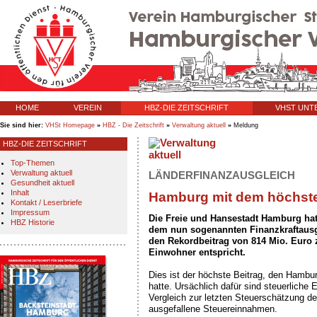
HOME
VEREIN
HBZ-DIE ZEITSCHRIFT
VHST UN
Sie sind hier:
VHSt Homepage
»
HBZ - Die Zeitschrift
»
Verwaltung aktuell
»
Meldung
HBZ-DIE ZEITSCHRIFT
Top-Themen
Verwaltung aktuell
LÄNDERFINANZAUSGLEICH
Gesundheit aktuell
Inhalt
Hamburg mit dem höchste
Kontakt / Leserbriefe
Impressum
Die Freie und Hansestadt Hamburg hat
HBZ Historie
dem nun sogenannten Finanzkraftausgl
den Rekordbeitrag von 814 Mio. Euro z
Einwohner entspricht.
Dies ist der höchste Beitrag, den Hambur
hatte. Ursächlich dafür sind steuerliche
Vergleich zur letzten Steuerschätzung d
ausgefallene Steuereinnahmen.