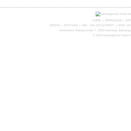
HOME
|
IMPRESSUM
|
DA
VEREIN
|
STIFTUNG
|
HBZ - DIE ZEITSCHRIFT
|
VHST U
Vereinsbüro: Rathausstraße 7, 20095 Hamburg, (Dienstag 
©
2026 Hamburgischer Verein f