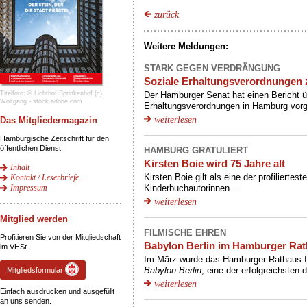
zurück
Weitere Meldungen:
STARK GEGEN VERDRÄNGUNG
Soziale Erhaltungsverordnungen 
Titelfoto: © Lichthof Sprinkenhof (c)
Der Hamburger Senat hat einen Bericht ü
Wolfgang - stock.adobe.com
Erhaltungsverordnungen in Hamburg vorge
weiterlesen
Das Mitgliedermagazin
Hamburgische Zeitschrift für den
öffentlichen Dienst
HAMBURG GRATULIERT
Kirsten Boie wird 75 Jahre alt
Inhalt
Kontakt / Leserbriefe
Kirsten Boie gilt als eine der profiliertes
Impressum
Kinderbuchautorinnen....
weiterlesen
Mitglied werden
FILMISCHE EHREN
Profitieren Sie von der Mitgliedschaft
Babylon Berlin im Hamburger Ra
im VHSt.
Im März wurde das Hamburger Rathaus fü
Mitgliedsformular
Babylon Berlin
, eine der erfolgreichsten 
weiterlesen
Einfach ausdrucken und ausgefüllt
an uns senden.